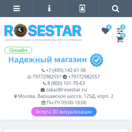
0
0
0
Онлайн
+7 (495) 142-61-06
79772982557
+79772982557
8 (800) 101-70-63
zakaz@rosestar.ru
Москва, Варшавское шоссе, 125Д, корп. 2
Пн-Пт 09:00-18:00
Услуга 3D визуализации