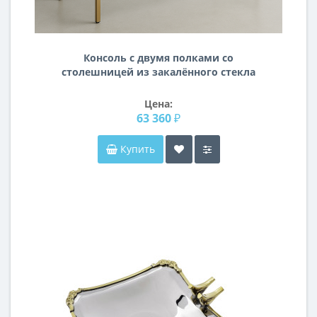
Консоль с двумя полками со
столешницей из закалённого стекла
с золотым металлическим
основанием KN16
Цена:
63 360 ₽
Купить