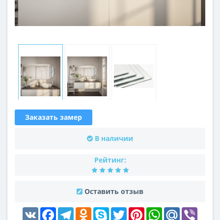
Заказать замер
В наличии
Рейтинг:
Оставить отзыв
VK
Facebook
Telegram
Odnoklassniki
Skype
Twitter
Pinterest
WhatsApp
Mail.Ru
Viber