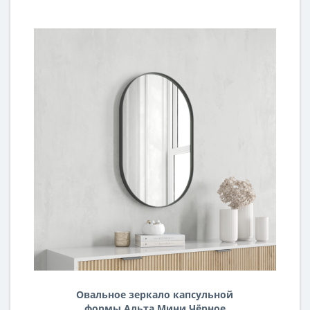
Овальное зеркало капсульной
формы Альта Мини Чёрное