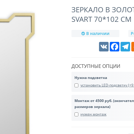
ЗЕРКАЛО В ЗОЛОТ
SVART 70*102 СМ
В наличии
Р
VK
Faceboo
T
ДОСТУПНЫЕ ОПЦИИ
Нужна подсветка
установить LED-подсветку (+9 
Монтаж от 4500 руб. (окончате
размеров зеркала)
нужен монтаж