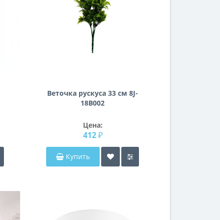
Веточка рускуса 33 см 8J-
18B002
ия
Цена:
412 ₽
Купить