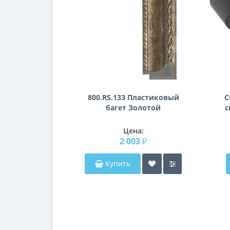
800.RS.133 Пластиковый
С
багет Золотой
с
Цена:
2 003 ₽
Купить