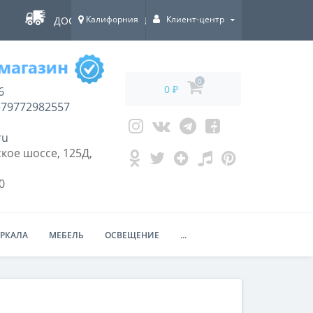
Калифорния
Клиент-центр
ДОСТАВКА ПО ВСЕЙ РОССИИ!
0
0 ₽
6
79772982557
ru
кое шоссе, 125Д,
0
ЕРКАЛА
МЕБЕЛЬ
ОСВЕЩЕНИЕ
...