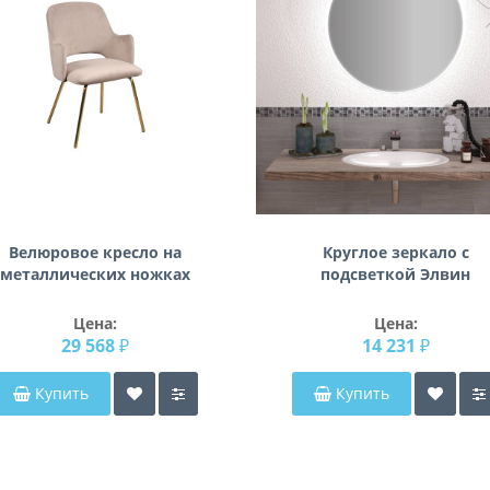
Велюровое кресло на
Круглое зеркало с
металлических ножках
подсветкой Элвин
серо-бежевое 55*58*80см
30C-1231 GRB
Цена:
Цена:
29 568 ₽
14 231 ₽
Купить
Купить