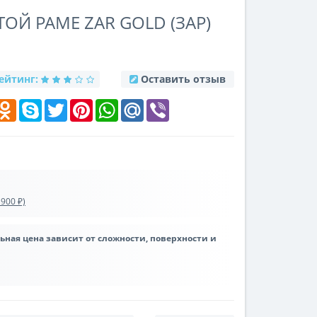
ОЙ РАМЕ ZAR GOLD (ЗАР)
ейтинг:
Оставить отзыв
k
elegram
Odnoklassniki
Skype
Twitter
Pinterest
WhatsApp
Mail.Ru
Viber
900 ₽)
льная цена зависит от сложности, поверхности и