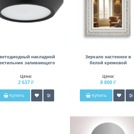
ветодиодный накладной
Зеркало настенное в
ветильник заливающего
белой кремовой
света Urbano Lightstar
пластиковой раме Азал
214974
005
Цена:
Цена:
2 637 ₽
8 800 ₽
Купить
Купить