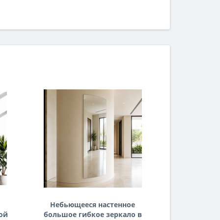
Небьющееся настенное
Гибкое
ой
большое гибкое зеркало в
зерк