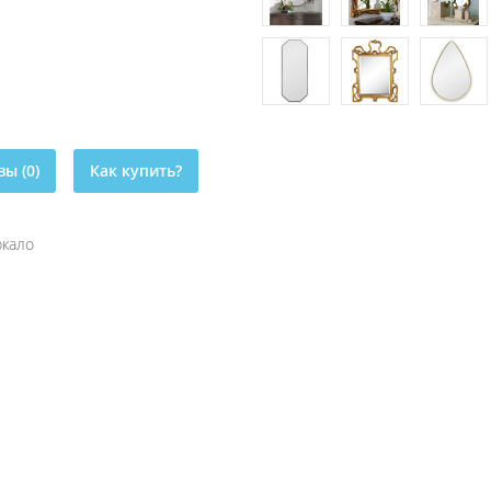
ы (0)
Как купить?
ркало