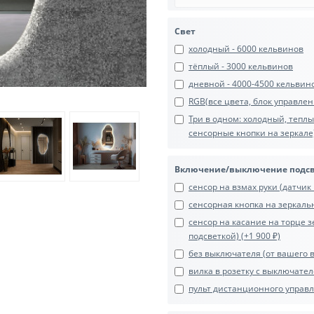
Свет
холодный - 6000 кельвинов
тёплый - 3000 кельвинов
дневной - 4000-4500 кельвин
RGB(все цвета, блок управлени
Три в одном: холодный, тепл
сенсорные кнопки на зеркале)
Включение/выключение подс
сенсор на взмах руки (датчик 
сенсорная кнопка на зеркальн
сенсор на касание на торце з
подсветкой) (+1 900 ₽)
без выключателя (от вашего 
вилка в розетку с выключател
пульт дистанционного управле