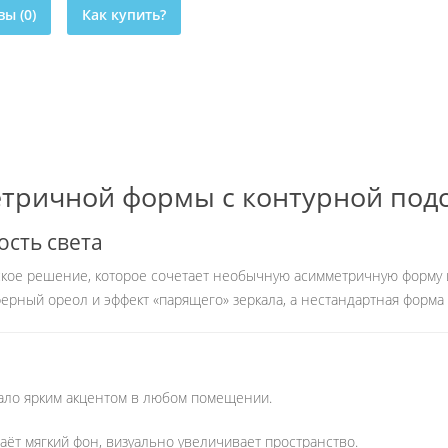
ы (0)
Как купить?
тричной формы с контурной под
сть света
ое решение, которое сочетает необычную асимметричную форму и
ферный ореол и эффект «парящего» зеркала, а нестандартная форм
ало ярким акцентом в любом помещении.
ёт мягкий фон, визуально увеличивает пространство.