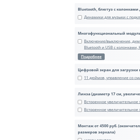
Bluetooth, блютуз с колонками
Динамики для музыки с подкл
Многофункциональный модуль
Включение/выключение, димме
Bluetooth и USB с колонками,
Подробнее
Цифровой экран для загрузки 
11 дюймов, управление со сма
Линза (диаметр 17 см, увеличе
Встроенное увеличительное з
Встроенное увеличительное зе
Монтаж от 4500 руб. (окончате
размеров зеркала)
нужен монтаж