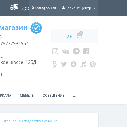
Калифорния
Клиент-центр
ДОСТАВКА ПО ВСЕЙ РОССИИ!
0
0 ₽
6
79772982557
ru
кое шоссе, 125Д,
0
ЕРКАЛА
МЕБЕЛЬ
ОСВЕЩЕНИЕ
...
 интерьерной подсветкой ASM016